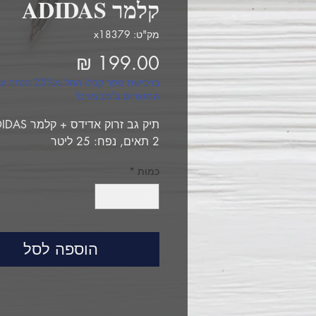
קלמר ADIDAS
מק"ט: x18379
מחיר
ברכישת ספר קבלו החל מ25% הנח
המוצרים ב'מבצעים'
תיק גב זרוק אדידס + קלמר ADIDAS
2 תאים, נפח: 25 ליטר
כמות
*
הוספה לסל