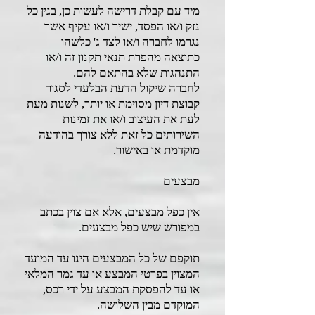
מיד עם קבלת דרישה לעשות כן, בגין כל
נזק ו/או הפסד, ישיר ו/או עקיף אשר
נגרמו לחברה ו/או לצד ג' כלשהו
כתוצאה מהפרת תנאי תקנון זה ו/או
התנהגות שלא בהתאם להם.
לחברה שיקול הדעת הבלעדי לסגור
קבוצת דיון מסוימת או יותר, לשנות מעת
לעת את העיצוב ו/או את זמינות
השירותים כל זאת ללא צורך בהודעה
מוקדמת או באישור.
מבצעים
אין כפל מבצעים, אלא אם צוין בכתב
במפורש שיש כפל מבצעים.
תוקפם של כל המבצעים הינו עד המועד
המצוין בפרטי המבצע או עד גמר המלאי
או עד להפסקת המבצע על ידי רכס,
המוקדם מבין השלושה.