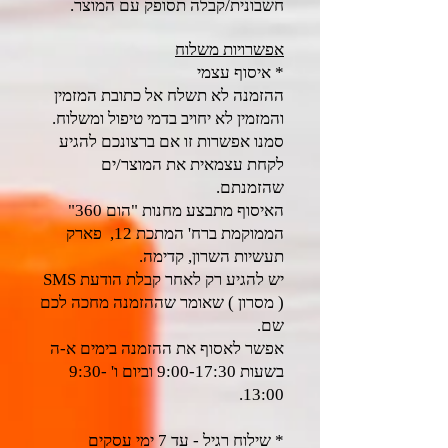
חשבונית/קבלה תסופק עם המוצר.
אפשרויות משלוח​
* איסוף עצמי
ההזמנה לא תשלח אל כתובת המזמין
והמזמין לא יחויב בדמי טיפול ומשלוח.
סמנו אפשרות זו אם ברצונכם להגיע
לקחת עצמאית את המוצר/ים
שהזמנתם.
האיסוף מתבצע מחנות "הום 360"
הממוקמת ברח' המתכת 12, פארק
תעשיות השרון, קדימה.
יש להגיע רק לאחר קבלת הודעת SMS
( מסרון ) שאומר שההזמנה מחכה לכם
שם.
אפשר לאסוף את ההזמנה בימים א-ה
בשעות 9:00-17:30 וביום ו' 9:30-
13:00.
* שילוח רגיל - עד 7 ימי עסקים