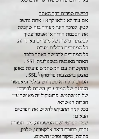
רכישת ספרים דרך האתר
אם עוד לא מלאו לך 18 אתה נחשב
קטין. לפיכך הינך מצהיר בזה שקבלת
את הסכמת הוריך או אפוטרופסיך
לביצוע רכישות של מוצרים באתר זה.
כל המחירים כוללים מע"מ.
כל המחירים לרכישה באתר בלבד!
האתר מאובטח בטכנולוגית SSL .
התקשרות עם המשתמש פועלת באופן
מוצפן באמצעות פרוטוקול SSL .
הפרוטוקול הוא סטנדרט עולמי ומאפשר
הצפנה של המידע בין השרת לדפדפן
של המשתמש. פרוטוקול זה מאושר ע"י
חברות האשראי.
בכל קניה תתבקש להקיש את הפרטים
הבאים:
שמך הפרטי ושם המשפחה, מס' תעודת
זהות, כתובת דואר אלקטרוני, טלפון,
כתובת, מיקוד ופרטי תשלום.