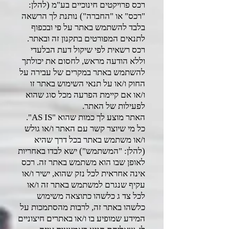
רכס פרויקטים חינוכיים בע"מ (להלן:
"רכס" או "החברה") נותנת לך הרשאה
בלבד להשתמש באתר על פי ובכפוף
לתנאים המפורטים בתקנון זה ובאתר.
רכס רשאית לפי שיקול דעת הבלעדי
וללא הודעה מראש, לחסום את יכולתך
להשתמש באתר במקרים של עבירה על
החוק ו/או על תנאי השימוש באתר זו
ו/או אם קיימת הפרעה מכל סוג שהוא
לפעילות של האתר.
האתר מוצע לך כמות שהוא "AS IS".
כל מי שיוצר קשר עם האתר ו/או גולש
ו/או משתמש באתר בכל דרך שהיא
(להלן: "המשתמש") ישא לבדו באחריות
לאופן שבו הוא משתמש באתר זה. רכס
אינה אחראית לכל נזק שהוא, ישיר ו/או
עקיף שנגרם למשתמש באתר זה ו/או
לכל צד ג כלשהו כתוצאה משימוש
כלשהו באתר זה, לרבות מהסתמכות על
המידע שמופיע בו ו/או באתרים חיצוניים