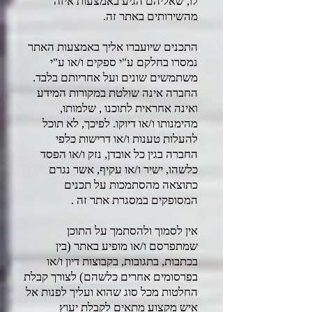
לו, שאליהם הגיע באמצעות איזה
מהשירותים באתר זה.
התכנים שיועברו אליך באמצעות האתר
נמסרו בחלקם ע"י ספקים ו/או ע"י
משתמשים שונים ועל אחריותם בלבד.
החברה אינה שולטת במקורות המידע
ואינה אחראית לתוכנו , שלמותו,
מהימנותו ו/או דיוקו. לפיכך, לא תוכל
להעלות טענות ו/או דרישות כלפי
החברה בגין כל אובדן, נזק ו/או הפסד
כלשהו, ישיר ו/או עקיף, אשר נגרם
כתוצאה מהסתמכות על תכנים
המסופקים במסגרת אתר זה .
אין לסמוך ולהסתמך על התוכן
שמתפרסם ו/או מופיע באתר (בין
בכתבות, בתגובות, בקבוצות דיון ו/או
בפרסומים אחרים כלשהם) לצורך קבלת
החלטות מכל סוג שהוא ועליך לפנות אל
איש מקצוע מתאים לקבלת יעוץ