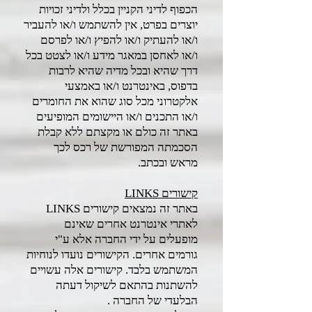
הכפוף לדיני הקניין בכלל ולדיני זכויות
יוצרים בפרט, אין להשתמש ו/או להעביר
ו/או להעתיק ו/או להפיץ ו/או לפרסם
ו/או לאחסן במאגר מידע ו/או לצטט בכל
דרך שהיא ובכל מדיה שהיא לרבות
בדפוס, באינטרנט ו/או באמצעי
אלקטרוני מכל סוג שהוא את החומרים
ו/או התכנים ו/או היישומים המופיעים
באתר זה כולם או מקצתם ללא קבלת
הסכמתה המפורשת של רכס לכך
מראש ובכתב.
קישורים LINKS
באתר זה נמצאים קישורים LINKS
לאתרי אינטרנט אחרים שאינם
מופעלים על ידי החברה אלא ע"י
גורמים אחרים. הקישורים נועדו לנוחיות
המשתמש בלבד. קישורים אלה עשויים
להשתנות בהתאם לשיקול דעתה
הבלעדי של החברה .