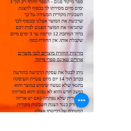
ספר מיקוד פגום - הספר יוחלף רק תוך 3
ימים מיום מסירתו לך בכפוף להצגת
חשבונית מקורית המעידה על כך
שרכשת את המוצר אצלנו ובכפוף לכך
שתביא/י את המוצר הפגום לבית רכס
ברח' המתכת 12 קדימה עד 3 ימים מיום
שקבלת אותו. אין החזרת כסף.
מדיניות החזרת מוצרים לגבי מוצרים
אחרים שאינם ספרי מיקוד
ניתן לבטל את עסקת הרכישה בהודעה
בכתב תוך 14 יום מיום עשיית העיסקה
בתנאי שלא נעשה שימוש במוצר והוא
במצב חדש והוא לא נפגם והוא באריזתו
המקורית שלא נפתחה (אם יש אריזה
כזו) ורק כנגד הצגת חשבונית מקורית
המעידה על רכישתו אצלנו.
את הודעת הביטול יש לשלוח
לדוא"ל
mikudim@reches.co.il
התשלום יוחזר באותה דרך שבה הוא