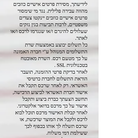
לידיעתך, מסירת פרטים אישיים כוזבים
מהווה עבירה פלילית. נגד מי שימסור
פרטים אישיים כוזבים יינקטו צעדים
משפטיים, לרבות תביעות בגין נזקים
שעלולים להיגרם ו/או שנגרמו לרכס ו/או
לאתר.
כל תשלום יבוצע באמצעות שרת
התשלומים המנוהל ע"י חברה האמונה
על כך מטעם רכס. השרת מאובטח
בטכנולוגית SSL .
לאחר בדיקת פרטי ההזמנה, תועבר
הוראת התשלום לחברת כרטיסי
האשראי. רק לאחר שרכס תקבל את
אישור חברת האשראי לביצוע הרכישה,
תחשב הצעתך כברת ביצוע ותקבל
אישור על כך מרכס בדואר אלקטרוני.
לאחר קבלת האישור מרכס תוכל לבוא
לרכס ולקבל את המוצר שרכשת, או
שרכס תשלח לך אותו בכפוף לכך
ששילמת דמי משלוח.