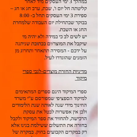
במהלך 3 ימי העסקים מיד לאחר
קליטתה חל יום ו', שבת, ערב חג או חג –
ספירת 3 ימי העסקים תחל ב- 8:00
בבוקר שבתחילת יום העבודה שלמחרת
החג או השבת.
יש לשים לב כי במידה ולא יהיה מי
שיקבל את המוצר/ים בכתובת שניתנה
על ידכם - המסירה תתאחר ותחרוג מן
הזמנים שהוגדרו לעיל.
מדיניות החזרת מוצרים-לגבי ספרי
מיקוד
ספרי המיקוד הינם ספרים המתאימים
למיקוד הספציפי שמפורסם ע"י משרד
החינוך מידי שנה לאותה שנת הלימודים
ולכן אין אפשרות לבטל את עסקת
הרכישה, להחזיר את ספר המיקוד ולקבל
בחזרה את התשלום ששילמת בגינו אלא
רק במקרים הקבועים בחוק. במקרה של