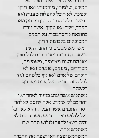
החברה אינה אחראית לתוכנו של
המידע, שלמותו, מהימנותו ו/או דיוקו
ולפיכך, לא תוכל להעלות טענות ו/או
דרישות כלפי החברה בגין כל נזק ו/או
הפסד, ישיר ו/או עקיף, אשר נגרם
כתוצאה מהסתמכות על תכנים
המסופקים בקבוצות הדיון.
המשתמש מסכים כי החברה אינה
נושאת באחריות ו/או בחבות לכל תוכן
ו/או התנהגות מאיימים, משמיצים,
מטרידים , מגונים, פוגעים ו/או לא
חוקיים של אדם ו/או גוף כלשהם ו/או
לכל הפרת זכויות של אדם ו/או גוף
כלשהם.
משתמש אשר ינהג בניגוד לאחד ו/או
יותר מכללי שימוש אלה ייחסם לאלתר,
יוסרו התכנים אשר העלה, והוא לא יוכל
כלל לגלוש באתר. גולש אשר נחסם לא
יהיה רשאי לחזור ולגלוש תחת שם
משתמש אחר.
המשתמש יפצה ו/או ישפה את החברה