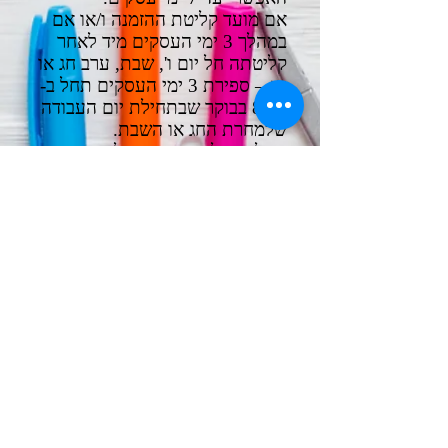
אם מועד קליטת ההזמנה ו/או אם
במהלך 3 ימי העסקים מיד לאחר
קליטתה חל יום ו', שבת, ערב חג או
חג – ספירת 3 ימי העסקים תחל ב-
8:00 בבוקר שבתחילת יום העבודה
שלמחרת החג או השבת.
יש לשים לב כי במידה ולא יהיה מי
שיקבל את המוצר/ים בכתובת שניתנה
על ידכם - המסירה תתאחר ותחרוג מן
הזמנים שהוגדרו לעיל.
חזרה אל דף הבית
אפשרויות משלוח
תקנון האתר